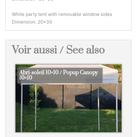
White party tent with removable window sides
Dimension: 20×30
Voir aussi / See also
Abri-soleil 10×10 / Popup Canopy
10×10