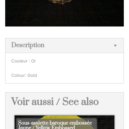
Description
Couleur : Or
Colour: Gold
Voir aussi / See also
Sous-assiette baroque embossée
Jaune / Yellow Embossed