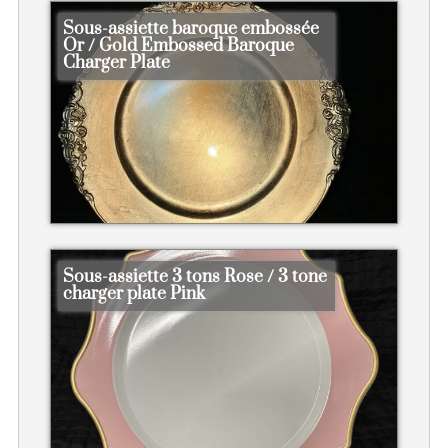
Sous-assiette baroque embossée
Or / Gold Embossed Baroque
Charger Plate
Sous-assiette 3 tons Rose / 3 tone
charger plate Pink